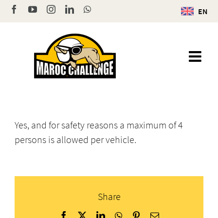
Skip
Facebook
YouTube
Instagram
LinkedIn
WhatsApp
EN
to
content
Yes, and for safety reasons a maximum of 4
persons is allowed per vehicle.
Share
Facebook
X
LinkedIn
WhatsApp
Pinterest
Email