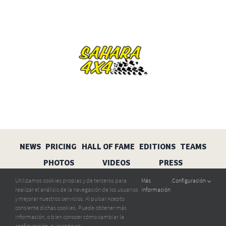
NEWS
PRICING
HALL OF FAME
EDITIONS
TEAMS
PHOTOS
VIDEOS
PRESS
Utilizamos cookies propias y de terceros para
Más
.
Configuración
Aviso legal
Privacidad
Cookies
realizar el análisis de la navegación de los usuarios
información
y mejorar nuestros servicios. Al pulsar Acepto
consiente dichas cookies. Puede obtener más
información, o bien conocer cómo cambiar la
configuración, pulsando en