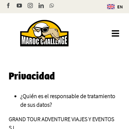
Skip
Facebook
YouTube
Instagram
LinkedIn
WhatsApp
EN
to
content
Privacidad
¿Quién es el responsable de tratamiento
de sus datos?
GRAND TOUR ADVENTURE VIAJES Y EVENTOS
S.L.